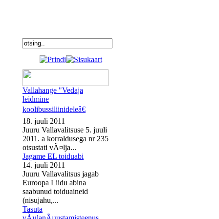
Vallahange "Vedaja
leidmine
koolibussiliinideleâ€
18. juuli 2011
Juuru Vallavalitsuse 5. juuli
2011. a korraldusega nr 235
otsustati vÃ¤lja...
Jagame EL toiduabi
14. juuli 2011
Juuru Vallavalitsus jagab
Euroopa Liidu abina
saabunud toiduaineid
(nisujahu,...
Tasuta
vÃµlanÃµustamisteenus