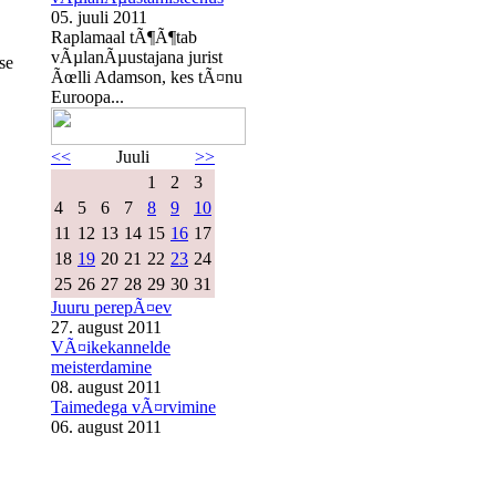
05. juuli 2011
Raplamaal tÃ¶Ã¶tab
vÃµlanÃµustajana jurist
ise
Ãœlli Adamson, kes tÃ¤nu
Euroopa...
<<
Juuli
>>
1
2
3
4
5
6
7
8
9
10
11
12
13
14
15
16
17
18
19
20
21
22
23
24
25
26
27
28
29
30
31
Juuru perepÃ¤ev
27. august 2011
VÃ¤ikekannelde
meisterdamine
08. august 2011
Taimedega vÃ¤rvimine
06. august 2011