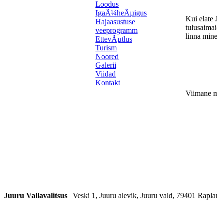
Loodus
IgaÃ¼heÃµigus
Kui elate 
Hajaasustuse
tulusaimaid
veeprogramm
linna min
EttevÃµtlus
Turism
Noored
Galerii
Viidad
Kontakt
Viimane m
Juuru Vallavalitsus
|
Veski 1, Juuru alevik, Juuru vald, 79401 Rap