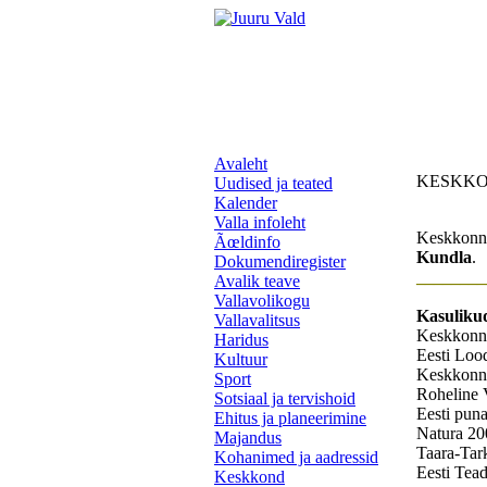
Avaleht
KESKK
Uudised ja teated
Kalender
Valla infoleht
Keskkonna
Ãœldinfo
Kundla
.
Dokumendiregister
________
Avalik teave
Vallavolikogu
Kasulikud
Vallavalitsus
Keskkonn
Haridus
Eesti Lo
Kultuur
Keskkonn
Sport
Roheline
Sotsiaal ja tervishoid
Eesti pun
Ehitus ja planeerimine
Natura 2
Majandus
Taara-Ta
Kohanimed ja aadressid
Eesti Tea
Keskkond