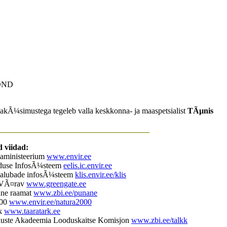
OND
kÃ¼simustega tegeleb valla keskkonna- ja maaspetsialist
TÃµnis
_____________________________________
 viidad:
aministeerium
www.envir.ee
oduse InfosÃ¼steem
eelis.ic.envir.ee
alubade infosÃ¼steem
klis.envir.ee/klis
 VÃ¤rav
www.greengate.ee
ane raamat
www.zbi.ee/punane
000
www.envir.ee/natura2000
rk
www.taaratark.ee
duste Akadeemia Looduskaitse Komisjon
www.zbi.ee/talkk