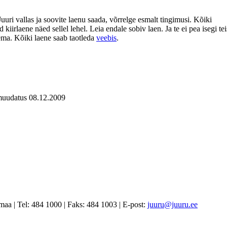
Juuri vallas ja soovite laenu saada, võrrelge esmalt tingimusi. Kõiki
 kiirlaene näed sellel lehel. Leia endale sobiv laen. Ja te ei pea isegi te
ema. Kõiki laene saab taotleda
veebis
.
uudatus 08.12.2009
lamaa
|
Tel: 484 1000
|
Faks: 484 1003
|
E-post:
juuru@juuru.ee