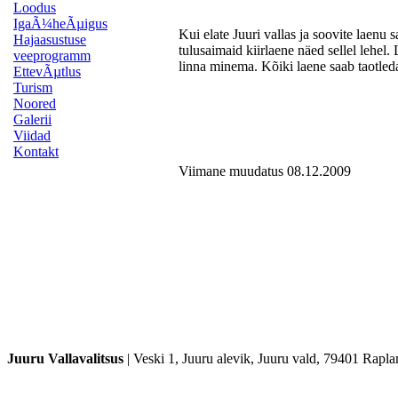
Loodus
IgaÃ¼heÃµigus
Kui elate Juuri vallas ja soovite laenu 
Hajaasustuse
tulusaimaid kiirlaene näed sellel lehel. 
veeprogramm
linna minema. Kõiki laene saab taotle
EttevÃµtlus
Turism
Noored
Galerii
Viidad
Kontakt
Viimane muudatus 08.12.2009
Juuru Vallavalitsus
|
Veski 1, Juuru alevik, Juuru vald, 79401 Rap