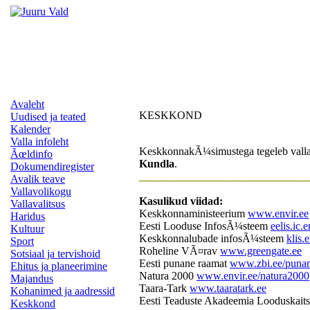
Avaleht
KESKKOND
Uudised ja teated
Kalender
Valla infoleht
KeskkonnakÃ¼simustega tegeleb valla 
Ãœldinfo
Kundla
.
Dokumendiregister
______________________________
Avalik teave
Vallavolikogu
Kasulikud viidad:
Vallavalitsus
Keskkonnaministeerium
www.envir.ee
Haridus
Eesti Looduse InfosÃ¼steem
eelis.ic.e
Kultuur
Keskkonnalubade infosÃ¼steem
klis.e
Sport
Roheline VÃ¤rav
www.greengate.ee
Sotsiaal ja tervishoid
Eesti punane raamat
www.zbi.ee/puna
Ehitus ja planeerimine
Natura 2000
www.envir.ee/natura2000
Majandus
Taara-Tark
www.taaratark.ee
Kohanimed ja aadressid
Eesti Teaduste Akadeemia Looduskait
Keskkond